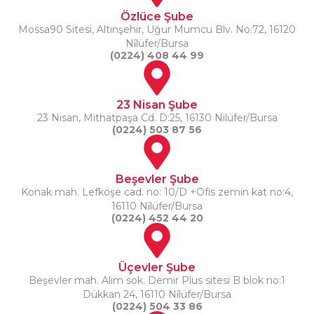
Özlüce Şube
Mossa90 Sitesi, Altınşehir, Uğur Mumcu Blv. No:72, 16120
Ni̇lüfer/Bursa
(0224) 408 44 99
23 Nisan Şube
23 Nisan, Mithatpaşa Cd. D:25, 16130 Nilüfer/Bursa
(0224) 503 87 56
Beşevler Şube
Konak mah. Lefkoşe cad. no: 10/D +Ofis zemin kat no:4,
16110 Ni̇lüfer/Bursa
(0224) 452 44 20
Üçevler Şube
Beşevler mah. Alim sok. Demir Plus sitesi B blok no:1
Dükkan 24, 16110 Ni̇lüfer/Bursa
(0224) 504 33 86