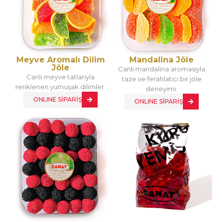
Meyve Aromalı Dilim
Mandalina Jöle
Jöle
Canlı mandalina aromasıyla
Canlı meyve tatlarıyla
taze ve ferahlatıcı bir jöle
renklenen yumuşak dilimler.
deneyimi.
ONLINE SIPARIŞ
ONLINE SIPARIŞ