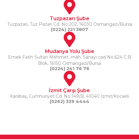
Tuzpazarı Şube
Tuzpazarı, Tuz Pazarı Cd. No:202, 16030 Osmangazi/Bursa
(0224) 221 3807
Mudanya Yolu Şube
Emek Fatih Sultan Mehmet, mah. Sanayi cad No:624 C B
Blok, 16150 Osmangazi̇/Bursa
(0224) 241 76 76
İzmit Çarşı Şube
Karabaş, Cumhuriyet Cd. No:149/B, 41040 İzmit/Kocaeli
(0262) 339 4444