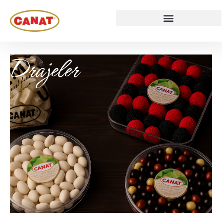
Drajeler