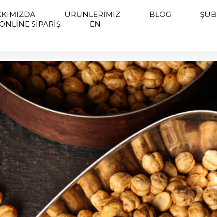
KIMIZDA
ÜRÜNLERIMIZ
BLOG
ŞUB
ONLINE SIPARIŞ
EN
türel Mirası