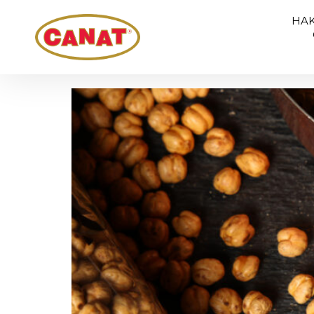
Etiket:
leblebi
HAK
Leblebinin Tarihi ve Kül