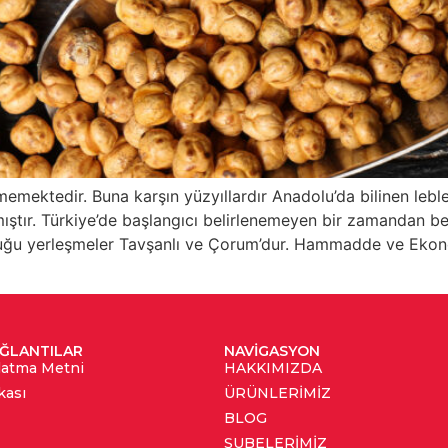
emektedir. Buna karşın yüzyıllardır Anadolu’da bilinen leble
mıştır. Türkiye’de başlangıcı belirlenemeyen bir zamandan ber
lduğu yerleşmeler Tavşanlı ve Çorum’dur. Hammadde ve Ek
AĞLANTILAR
NAVIGASYON
latma Metni
HAKKIMIZDA
kası
ÜRÜNLERIMIZ
BLOG
ŞUBELERIMIZ