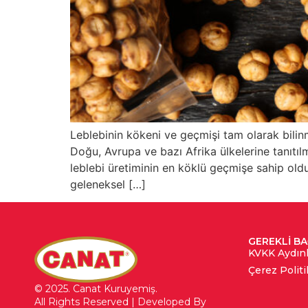
Leblebinin kökeni ve geçmişi tam olarak bilinm
Doğu, Avrupa ve bazı Afrika ülkelerine tanıtıl
leblebi üretiminin en köklü geçmişe sahip o
geleneksel […]
GEREKLI B
KVKK Aydın
Çerez Politi
© 2025. Canat Kuruyemiş.
All Rights Reserved | Developed By