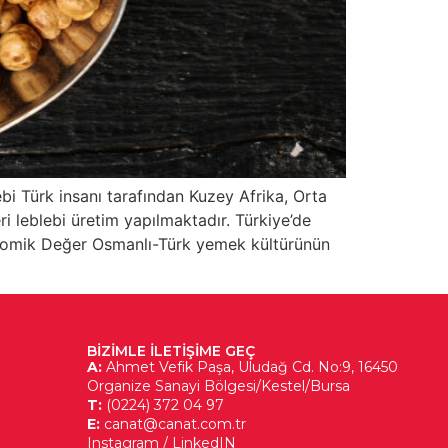
bi Türk insanı tarafından Kuzey Afrika, Orta
i leblebi üretim yapılmaktadır. Türkiye’de
onomik Değer Osmanlı-Türk yemek kültürünün
BIZIMLE ILETIŞIME GEÇ
A:
Ahmet Vefik Paşa, Uludağ Cd. No:9, 16450
Organize Sanayi Bölgesi/Kestel/Bursa
T:
(0224) 372 04 97
E:
canat@canat.com.tr
Instagram
/
LinkedIN