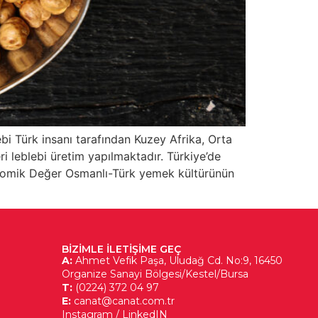
bi Türk insanı tarafından Kuzey Afrika, Orta
i leblebi üretim yapılmaktadır. Türkiye’de
onomik Değer Osmanlı-Türk yemek kültürünün
BIZIMLE ILETIŞIME GEÇ
A:
Ahmet Vefik Paşa, Uludağ Cd. No:9, 16450
Organize Sanayi Bölgesi/Kestel/Bursa
T:
(0224) 372 04 97
E:
canat@canat.com.tr
Instagram
/
LinkedIN