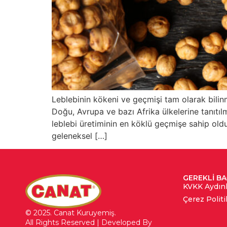
Leblebinin kökeni ve geçmişi tam olarak bilinm
Doğu, Avrupa ve bazı Afrika ülkelerine tanıtıl
leblebi üretiminin en köklü geçmişe sahip o
geleneksel […]
GEREKLI B
KVKK Aydın
Çerez Politi
© 2025. Canat Kuruyemiş.
All Rights Reserved | Developed By