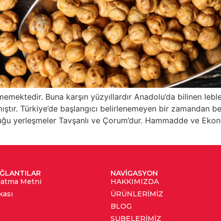
emektedir. Buna karşın yüzyıllardır Anadolu’da bilinen leble
mıştır. Türkiye’de başlangıcı belirlenemeyen bir zamandan ber
lduğu yerleşmeler Tavşanlı ve Çorum’dur. Hammadde ve Ek
AĞLANTILAR
NAVIGASYON
latma Metni
HAKKIMIZDA
kası
ÜRÜNLERIMIZ
BLOG
ŞUBELERIMIZ