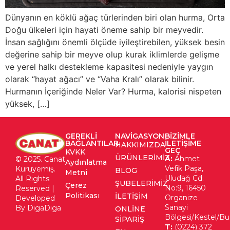
Dünyanın en köklü ağaç türlerinden biri olan hurma, Orta
Doğu ülkeleri için hayati öneme sahip bir meyvedir.
İnsan sağlığını önemli ölçüde iyileştirebilen, yüksek besin
değerine sahip bir meyve olup kurak iklimlerde gelişme
ve yerel halkı destekleme kapasitesi nedeniyle yaygın
olarak “hayat ağacı” ve “Vaha Kralı” olarak bilinir.
Hurmanın İçeriğinde Neler Var? Hurma, kalorisi nispeten
yüksek, […]
GEREKLI
NAVIGASYON
BIZIMLE
BAĞLANTILAR
ILETIŞIME
HAKKIMIZDA
GEÇ
KVKK
ÜRÜNLERIMIZ
A:
Ahmet
© 2025. Canat
Aydınlatma
Vefik Paşa,
Kuruyemiş.
BLOG
Metni
Uludağ Cd.
All Rights
ŞUBELERIMIZ
Çerez
No:9, 16450
Reserved |
Politikası
İLETIŞIM
Organize
Developed
Sanayi
By DigaDiga
ONLINE
Bölgesi/Kestel/Bu
SIPARIŞ
T:
(0224) 372