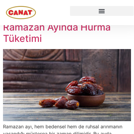
Etiket:
Hurma
Ramazan Ayında Hurma
Tüketimi
Ramazan ayı, hem bedensel hem de ruhsal arınmanın
yaşandığı müstesna bir zaman dilimidir. Bu ayda