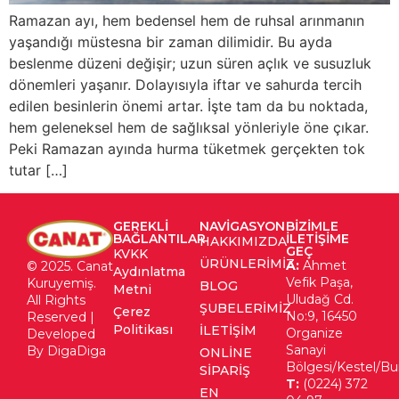
Ramazan ayı, hem bedensel hem de ruhsal arınmanın
yaşandığı müstesna bir zaman dilimidir. Bu ayda
beslenme düzeni değişir; uzun süren açlık ve susuzluk
dönemleri yaşanır. Dolayısıyla iftar ve sahurda tercih
edilen besinlerin önemi artar. İşte tam da bu noktada,
hem geleneksel hem de sağlıksal yönleriyle öne çıkar.
Peki Ramazan ayında hurma tüketmek gerçekten tok
tutar […]
GEREKLI
NAVIGASYON
BIZIMLE
BAĞLANTILAR
ILETIŞIME
HAKKIMIZDA
GEÇ
KVKK
ÜRÜNLERIMIZ
A:
Ahmet
© 2025. Canat
Aydınlatma
Vefik Paşa,
Kuruyemiş.
BLOG
Metni
Uludağ Cd.
All Rights
ŞUBELERIMIZ
Çerez
No:9, 16450
Reserved |
Politikası
İLETIŞIM
Organize
Developed
Sanayi
By DigaDiga
ONLINE
Bölgesi/Kestel/Bu
SIPARIŞ
T:
(0224) 372
EN