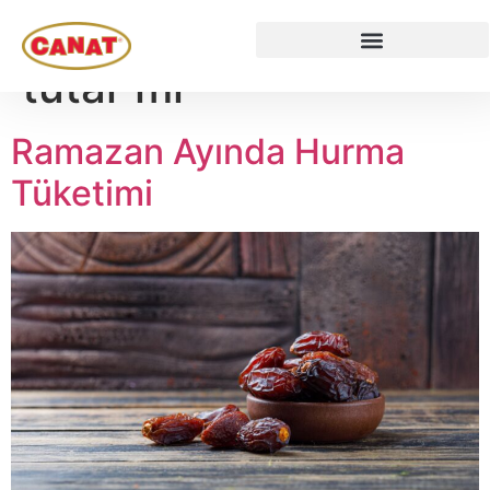
Etiket:
hurma tok
tutar mı
Ramazan Ayında Hurma
Tüketimi