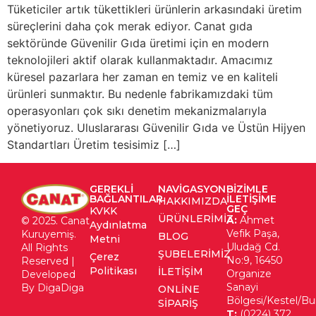
Tüketiciler artık tükettikleri ürünlerin arkasındaki üretim
süreçlerini daha çok merak ediyor. Canat gıda
sektöründe Güvenilir Gıda üretimi için en modern
teknolojileri aktif olarak kullanmaktadır. Amacımız
küresel pazarlara her zaman en temiz ve en kaliteli
ürünleri sunmaktır. Bu nedenle fabrikamızdaki tüm
operasyonları çok sıkı denetim mekanizmalarıyla
yönetiyoruz. Uluslararası Güvenilir Gıda ve Üstün Hijyen
Standartları Üretim tesisimiz […]
GEREKLI
NAVIGASYON
BIZIMLE
BAĞLANTILAR
ILETIŞIME
HAKKIMIZDA
GEÇ
KVKK
ÜRÜNLERIMIZ
A:
Ahmet
© 2025. Canat
Aydınlatma
Vefik Paşa,
Kuruyemiş.
BLOG
Metni
Uludağ Cd.
All Rights
ŞUBELERIMIZ
Çerez
No:9, 16450
Reserved |
Politikası
İLETIŞIM
Organize
Developed
Sanayi
By DigaDiga
ONLINE
Bölgesi/Kestel/Bu
SIPARIŞ
T:
(0224) 372