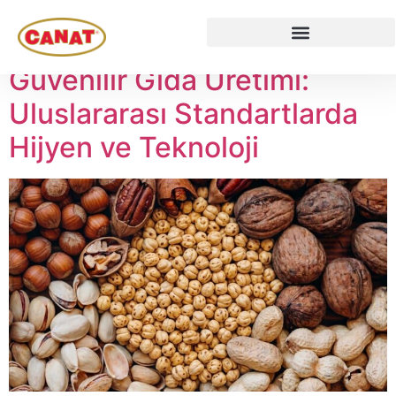
Etiket:
atıştırma
Güvenilir Gıda Üretimi:
Uluslararası Standartlarda
Hijyen ve Teknoloji