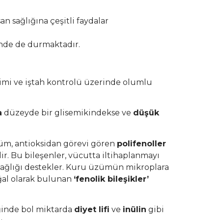
n sağlığına çeşitli faydalar
inde de durmaktadır.
imi ve iştah kontrolü üzerinde olumlu
a
düzeyde bir glisemikindekse ve
düşük
üm, antioksidan görevi gören
polifenoller
r. Bu bileşenler, vücutta iltihaplanmayı
sağlığı destekler. Kuru üzümün mikroplara
ğal olarak bulunan
‘fenolik bileşikler’
iğinde bol miktarda
diyet lifi
ve
inülin
gibi