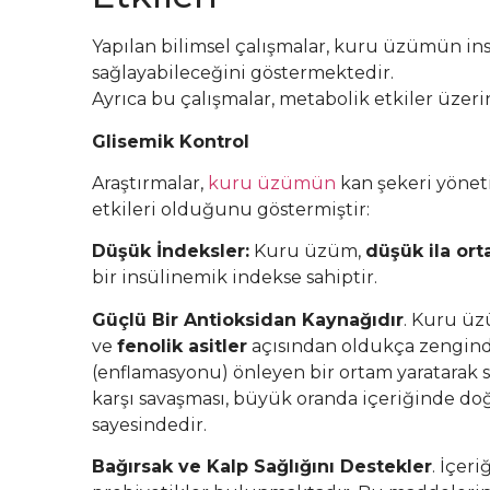
Yapılan bilimsel çalışmalar, kuru üzümün insa
sağlayabileceğini göstermektedir.
Ayrıca bu çalışmalar, metabolik etkiler üzer
Glisemik Kontrol
Araştırmalar,
kuru üzümün
kan şekeri yönet
etkileri olduğunu göstermiştir:
Düşük İndeksler:
Kuru üzüm,
düşük ila ort
bir insülinemik indekse sahiptir.
Güçlü Bir Antioksidan Kaynağıdır
. Kuru üz
ve
fenolik asitler
açısından oldukça zengindi
(enflamasyonu) önleyen bir ortam yaratarak 
karşı savaşması, büyük oranda içeriğinde do
sayesindedir.
Bağırsak ve Kalp Sağlığını Destekler
. İçer