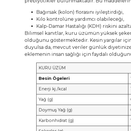
prebiyotikler bulunmaktadır. Bu maddelerin
Bağırsak (kolon) florasını iyileştirdiği,
Kilo kontrolüne yardımcı olabileceği,
Kalp-Damar Hastalığı (KDH) riskini azalta
Bilimsel kanıtlar, kuru üzümün yüksek şeker 
olduğunu göstermektedir. Kesin yargılar için
duyulsa da, mevcut veriler günlük diyetiniz
eklemenin insan sağlığı için faydalı olduğu
KURU ÜZÜM
Besin Ögeleri
Enerji kj /kcal
Yağ (g)
Doymuş Yağ (g)
Karbonhidrat (g)
Şekerler (g)