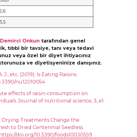
2,6
3,5
Demirci Onkun
tarafından genel
k, tıbbi bir tavsiye, tanı veya tedavi
unuz veya özel bir diyet ihtiyacınız
oktorunuza ve diyetisyeninize danışınız.
 J., etc. (2019). Is Eating Raisins
/10.3390/nu12010054
Acute effects of raisin consumption on
duals. Journal of nutritional science, 3, e1.
21). Drying Treatments Change the
esh to Dried Centennial Seedless
. https://doi.org/10.3390/foods10030559