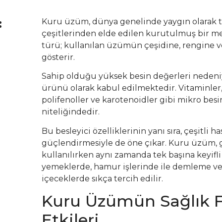
:
Kuru üzüm, dünya genelinde yaygın olarak tük
çeşitlerinden elde edilen kurutulmuş bir me
türü; kullanılan üzümün çeşidine, rengine ve
gösterir.
Sahip olduğu yüksek besin değerleri nedeni
ürünü olarak kabul edilmektedir. Vitaminler,
polifenoller ve karotenoidler gibi mikro bes
niteliğindedir.
Bu besleyici özelliklerinin yanı sıra, çeşitli ha
güçlendirmesiyle de öne çıkar. Kuru üzüm, g
kullanılırken aynı zamanda tek başına keyifli b
yemeklerde, hamur işlerinde ile demleme vey
içeceklerde sıkça tercih edilir.
Kuru Üzümün Sağlık F
Etkileri