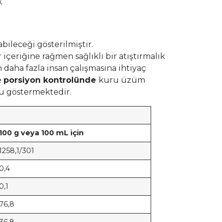
;
bileceği gösterilmiştir.
içeriğine rağmen sağlıklı bir atıştırmalık
 daha fazla insan çalışmasına ihtiyaç
e
porsiyon kontrolünde
kuru üzüm
nu göstermektedir.
100 g veya 100 mL için
1258,1/301
0,4
0,1
76,8
36,8