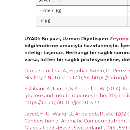
Protein (g)
Lif (g)
UYARI: Bu yazı, Uzman Diyetisyen
Zeynep 
bilgilendirme amacıyla hazırlanmıştır. İçeri
niteliği taşımaz. Herhangi bir sağlık sorun
varsa, lütfen bir sağlık profesyoneline, d
Olmo-Cunillera, A., Escobar-Avello, D., Pérez, A.
Healthy?. Nutrients, 12(1), 54. https://doi.org
Esfahani, A., Lam, J., & Kendall, C. W. (2014). 
glucose and insulin reponses in healthy indivi
https://doi.org/10.1017/jns.2013.33
Javed, H. U., Wang, D., Andaleeb, R., etc. (20
Composition of Aromatic Compounds from Fr
Grapes. Foods (Basel, Switzerland), 10(3), 559